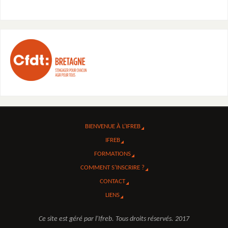
BIENVENUE À L’IFREB
IFREB
FORMATIONS
COMMENT S’INSCRIRE ?
CONTACT
LIENS
Ce site est géré par l'Ifreb. Tous droits réservés. 2017