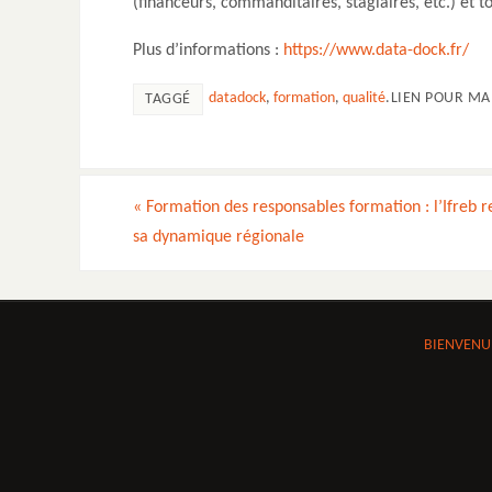
(financeurs, commanditaires, stagiaires, etc.) et 
Plus d’informations :
https://www.data-dock.fr/
datadock
,
formation
,
qualité
.
LIEN POUR MA
TAGGÉ
«
Formation des responsables formation : l’Ifreb r
sa dynamique régionale
BIENVENUE